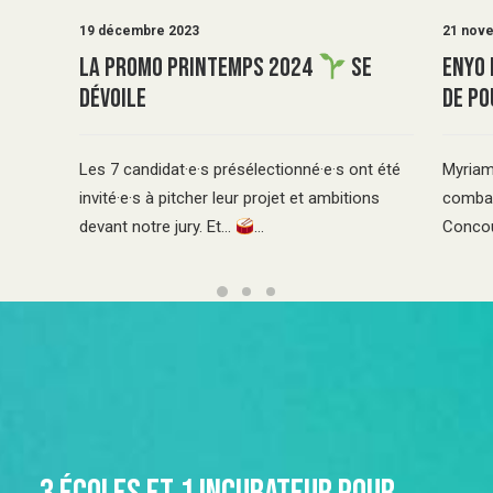
19 décembre 2023
21 nov
Enyo 
La promo Printemps 2024
se
de Po
dévoile
Myriam
Les 7 candidat·e·s présélectionné·e·s ont été
combat
invité·e·s à pitcher leur projet et ambitions
Concou
devant notre jury. Et…
…