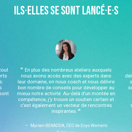
Ils·elles se sont lancé·e·s
tout
En plus des nombreux ateliers auxquels
rts
nous avons accès avec des experts dans
dém
s.
leur domaine, on nous coach et nous délivre
s
bon nombre de conseils pour développer au
s
sont
mieux notre activité. Au-delà d’un montée en
compétence, j’y trouve un soutien certain et
c’est également un vecteur de rencontres
inspirantes.
Myriam BENADDA, CEO de Enyo Women's