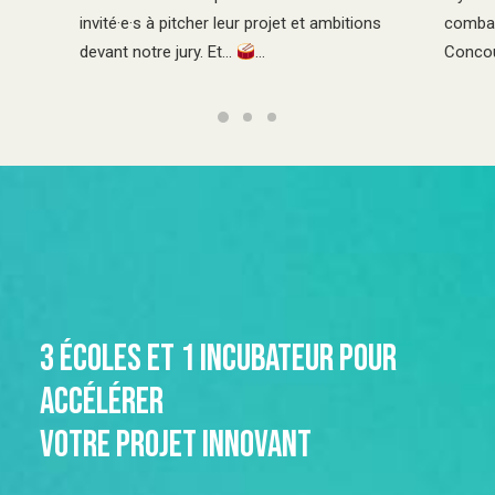
combat
invité·e·s à pitcher leur projet et ambitions
Concou
devant notre jury. Et…
…
3 écoles et 1 incubateur pour
accélérer
votre projet innovant