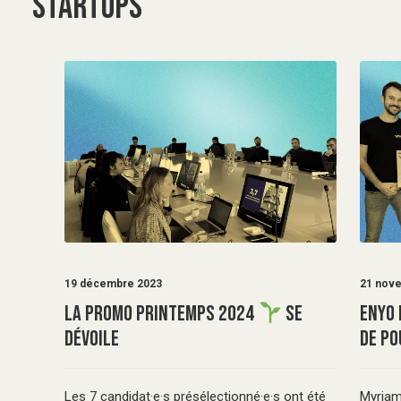
STARTUPS
19 décembre 2023
21 nov
Enyo 
La promo Printemps 2024
se
de Po
dévoile
Myriam
Les 7 candidat·e·s présélectionné·e·s ont été